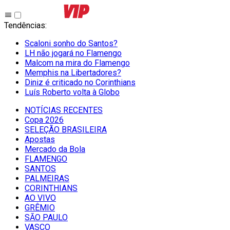
Tendências
:
Scaloni sonho do Santos?
LH não jogará no Flamengo
Malcom na mira do Flamengo
Memphis na Libertadores?
Diniz é criticado no Corinthians
Luís Roberto volta à Globo
NOTÍCIAS RECENTES
Copa 2026
SELEÇÃO BRASILEIRA
Apostas
Mercado da Bola
FLAMENGO
SANTOS
PALMEIRAS
CORINTHIANS
AO VIVO
GRÊMIO
SĀO PAULO
VASCO