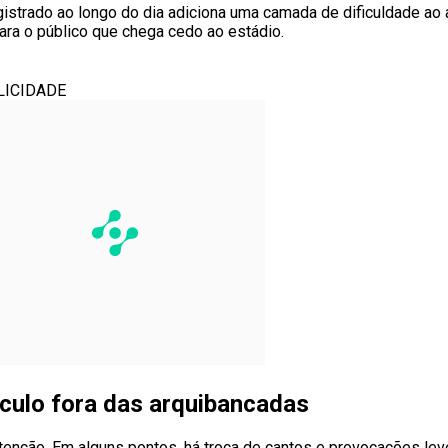
registrado ao longo do dia adiciona uma camada de dificuldade a
ara o público que chega cedo ao estádio.
LICIDADE
culo fora das arquibancadas
enção. Em alguns pontos, há troca de cantos e provocações leve