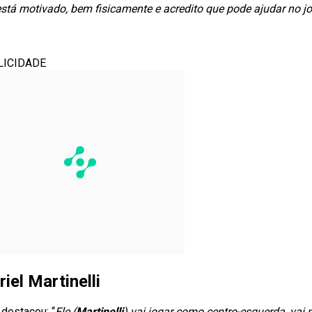
 está motivado, bem fisicamente e acredito que pode ajudar no j
LICIDADE
iel Martinelli
i
destacou: “
Ele (
Martinelli
) vai jogar como centro-esquerda, vai