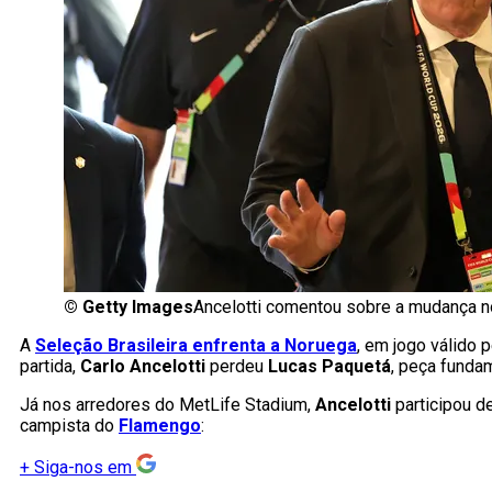
©
Getty Images
Ancelotti comentou sobre a mudança no 
A
Seleção Brasileira enfrenta a Noruega
, em jogo válido p
partida,
Carlo Ancelotti
perdeu
Lucas Paquetá
, peça funda
Já nos arredores do MetLife Stadium,
Ancelotti
participou d
campista do
Flamengo
:
+
Siga-nos em