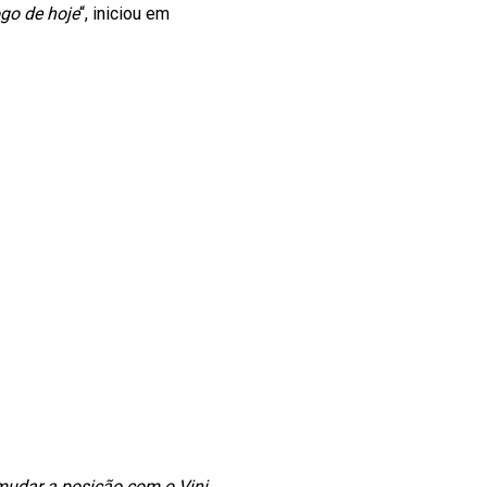
ogo de hoje
“, iniciou em
 mudar a posição com o Vini