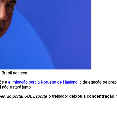
 Brasil ao hexa.
ós a
eliminação para a Noruega de Haaland
, a delegação se prep
ti
não estará junto.
pes, do portal UOL Esporte
, o treinador
deixou a concentração 