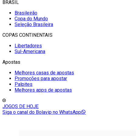
BRASIL
Brasileirão
Copa do Mundo
Seleção Brasileira
COPAS CONTINENTAIS
Libertadores
Sul-Americana
Apostas
Melhores casas de apostas
Promoções para apostar
Palpites
Melhores apps de apostas
JOGOS DE HOJE
Siga o canal do Bolavip no WhatsApp