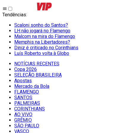
Tendências
:
Scaloni sonho do Santos?
LH não jogará no Flamengo
Malcom na mira do Flamengo
Memphis na Libertadores?
Diniz é criticado no Corinthians
Luís Roberto volta à Globo
NOTÍCIAS RECENTES
Copa 2026
SELEÇÃO BRASILEIRA
Apostas
Mercado da Bola
FLAMENGO
SANTOS
PALMEIRAS
CORINTHIANS
AO VIVO
GRÊMIO
SĀO PAULO
VASCO