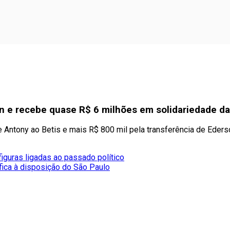
n e recebe quase R$ 6 milhões em solidariedade da
 de Antony ao Betis e mais R$ 800 mil pela transferência de Eder
guras ligadas ao passado político
fica à disposição do São Paulo