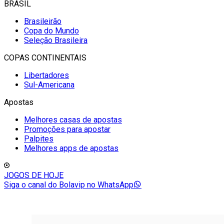
BRASIL
Brasileirão
Copa do Mundo
Seleção Brasileira
COPAS CONTINENTAIS
Libertadores
Sul-Americana
Apostas
Melhores casas de apostas
Promoções para apostar
Palpites
Melhores apps de apostas
JOGOS DE HOJE
Siga o canal do Bolavip no WhatsApp