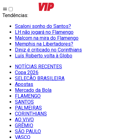
Tendências
:
Scaloni sonho do Santos?
LH não jogará no Flamengo
Malcom na mira do Flamengo
Memphis na Libertadores?
Diniz é criticado no Corinthians
Luís Roberto volta à Globo
NOTÍCIAS RECENTES
Copa 2026
SELEÇÃO BRASILEIRA
Apostas
Mercado da Bola
FLAMENGO
SANTOS
PALMEIRAS
CORINTHIANS
AO VIVO
GRÊMIO
SĀO PAULO
VASCO