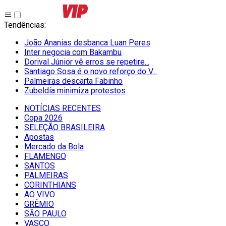
Tendências
:
João Ananias desbanca Luan Peres
Inter negocia com Bakambu
Dorival Júnior vê erros se repetire...
Santiago Sosa é o novo reforço do V...
Palmeiras descarta Fabinho
Zubeldía minimiza protestos
NOTÍCIAS RECENTES
Copa 2026
SELEÇÃO BRASILEIRA
Apostas
Mercado da Bola
FLAMENGO
SANTOS
PALMEIRAS
CORINTHIANS
AO VIVO
GRÊMIO
SĀO PAULO
VASCO