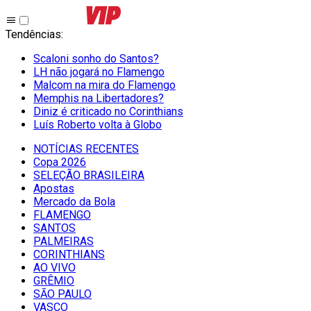
Tendências
:
Scaloni sonho do Santos?
LH não jogará no Flamengo
Malcom na mira do Flamengo
Memphis na Libertadores?
Diniz é criticado no Corinthians
Luís Roberto volta à Globo
NOTÍCIAS RECENTES
Copa 2026
SELEÇÃO BRASILEIRA
Apostas
Mercado da Bola
FLAMENGO
SANTOS
PALMEIRAS
CORINTHIANS
AO VIVO
GRÊMIO
SĀO PAULO
VASCO