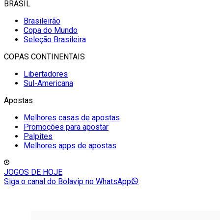
BRASIL
Brasileirão
Copa do Mundo
Seleção Brasileira
COPAS CONTINENTAIS
Libertadores
Sul-Americana
Apostas
Melhores casas de apostas
Promoções para apostar
Palpites
Melhores apps de apostas
JOGOS DE HOJE
Siga o canal do Bolavip no WhatsApp