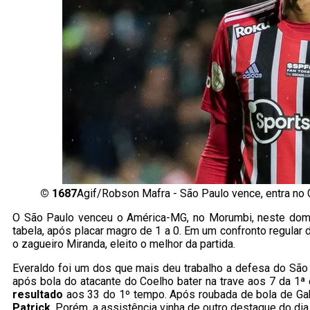
©
1687
Agif/Robson Mafra - São Paulo vence, entra no 
O São Paulo venceu o América-MG, no Morumbi, neste domin
tabela, após placar magro de 1 a 0. Em um confronto regular 
o zagueiro Miranda, eleito o melhor da partida.
Everaldo foi um dos que mais deu trabalho a defesa do São P
após bola do atacante do Coelho bater na trave aos 7 da 1ª
resultado
aos 33 do 1º tempo. Após roubada de bola de Gab
Patrick
. Porém, a assistência vinha de outro destaque do dia