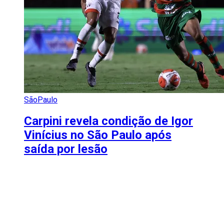
SãoPaulo
Carpini revela condição de Igor
Vinícius no São Paulo após
saída por lesão