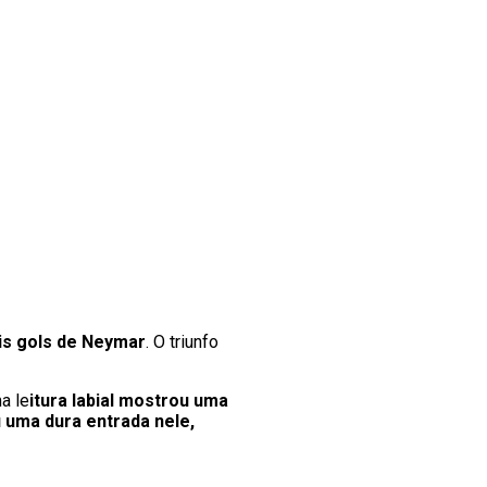
ois gols de Neymar
. O triunfo
a le
itura labial mostrou uma
 uma dura entrada nele,