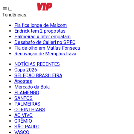
Tendências
:
Fla fica longe de Malcom
Endrick tem 2 propostas
Palmeiras x Inter empatam
Desabafo de Calleri no SPFC
Fla de olho em Matías Fonseca
Renovação de Memphis trava
NOTÍCIAS RECENTES
Copa 2026
SELEÇÃO BRASILEIRA
Apostas
Mercado da Bola
FLAMENGO
SANTOS
PALMEIRAS
CORINTHIANS
AO VIVO
GRÊMIO
SĀO PAULO
VASCO