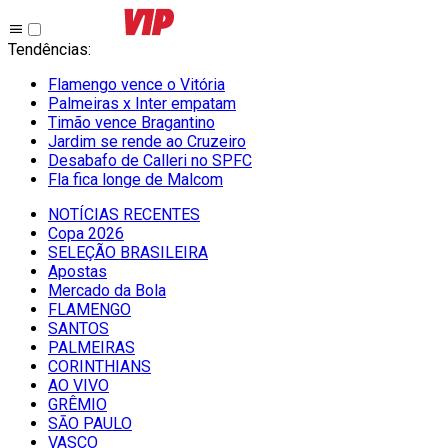
Tendências
:
Flamengo vence o Vitória
Palmeiras x Inter empatam
Timão vence Bragantino
Jardim se rende ao Cruzeiro
Desabafo de Calleri no SPFC
Fla fica longe de Malcom
NOTÍCIAS RECENTES
Copa 2026
SELEÇÃO BRASILEIRA
Apostas
Mercado da Bola
FLAMENGO
SANTOS
PALMEIRAS
CORINTHIANS
AO VIVO
GRÊMIO
SĀO PAULO
VASCO