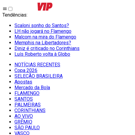
Tendências
:
Scaloni sonho do Santos?
LH não jogará no Flamengo
Malcom na mira do Flamengo
Memphis na Libertadores?
Diniz é criticado no Corinthians
Luís Roberto volta à Globo
NOTÍCIAS RECENTES
Copa 2026
SELEÇÃO BRASILEIRA
Apostas
Mercado da Bola
FLAMENGO
SANTOS
PALMEIRAS
CORINTHIANS
AO VIVO
GRÊMIO
SĀO PAULO
VASCO