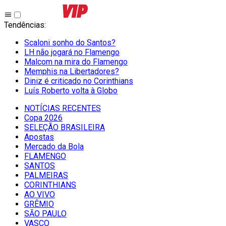
Tendências
:
Scaloni sonho do Santos?
LH não jogará no Flamengo
Malcom na mira do Flamengo
Memphis na Libertadores?
Diniz é criticado no Corinthians
Luís Roberto volta à Globo
NOTÍCIAS RECENTES
Copa 2026
SELEÇÃO BRASILEIRA
Apostas
Mercado da Bola
FLAMENGO
SANTOS
PALMEIRAS
CORINTHIANS
AO VIVO
GRÊMIO
SĀO PAULO
VASCO