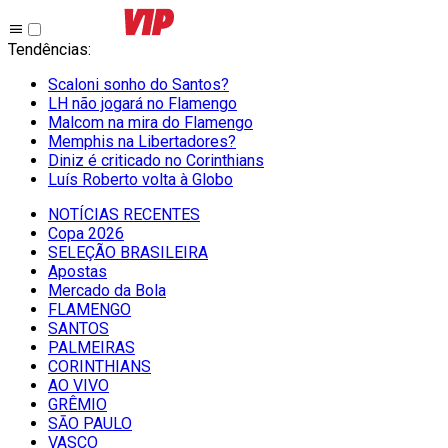
Tendências
:
Scaloni sonho do Santos?
LH não jogará no Flamengo
Malcom na mira do Flamengo
Memphis na Libertadores?
Diniz é criticado no Corinthians
Luís Roberto volta à Globo
NOTÍCIAS RECENTES
Copa 2026
SELEÇÃO BRASILEIRA
Apostas
Mercado da Bola
FLAMENGO
SANTOS
PALMEIRAS
CORINTHIANS
AO VIVO
GRÊMIO
SĀO PAULO
VASCO