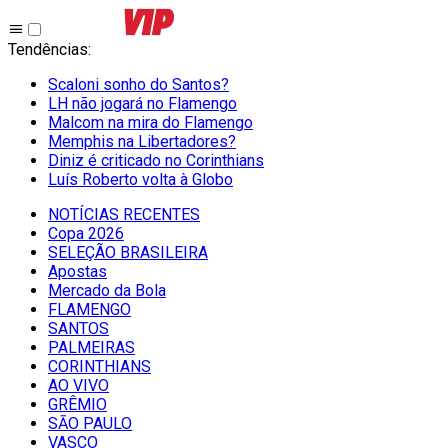
Tendências
:
Scaloni sonho do Santos?
LH não jogará no Flamengo
Malcom na mira do Flamengo
Memphis na Libertadores?
Diniz é criticado no Corinthians
Luís Roberto volta à Globo
NOTÍCIAS RECENTES
Copa 2026
SELEÇÃO BRASILEIRA
Apostas
Mercado da Bola
FLAMENGO
SANTOS
PALMEIRAS
CORINTHIANS
AO VIVO
GRÊMIO
SĀO PAULO
VASCO