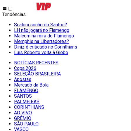
Tendências
:
Scaloni sonho do Santos?
LH não jogará no Flamengo
Malcom na mira do Flamengo
Memphis na Libertadores?
Diniz é criticado no Corinthians
Luís Roberto volta à Globo
NOTÍCIAS RECENTES
Copa 2026
SELEÇÃO BRASILEIRA
Apostas
Mercado da Bola
FLAMENGO
SANTOS
PALMEIRAS
CORINTHIANS
AO VIVO
GRÊMIO
SĀO PAULO
VASCO