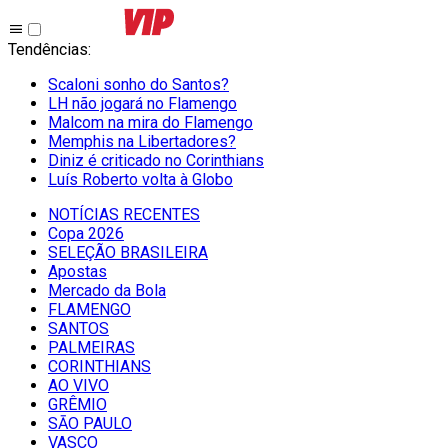
Tendências
:
Scaloni sonho do Santos?
LH não jogará no Flamengo
Malcom na mira do Flamengo
Memphis na Libertadores?
Diniz é criticado no Corinthians
Luís Roberto volta à Globo
NOTÍCIAS RECENTES
Copa 2026
SELEÇÃO BRASILEIRA
Apostas
Mercado da Bola
FLAMENGO
SANTOS
PALMEIRAS
CORINTHIANS
AO VIVO
GRÊMIO
SĀO PAULO
VASCO