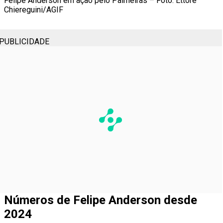
Felipe Anderson em ação pelo Palmeiras – Foto: Ettore
Chiereguini/AGIF
PUBLICIDADE
Números de Felipe Anderson desde
2024