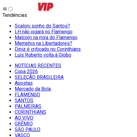
Tendências
:
Scaloni sonho do Santos?
LH não jogará no Flamengo
Malcom na mira do Flamengo
Memphis na Libertadores?
Diniz é criticado no Corinthians
Luís Roberto volta à Globo
NOTÍCIAS RECENTES
Copa 2026
SELEÇÃO BRASILEIRA
Apostas
Mercado da Bola
FLAMENGO
SANTOS
PALMEIRAS
CORINTHIANS
AO VIVO
GRÊMIO
SĀO PAULO
VASCO