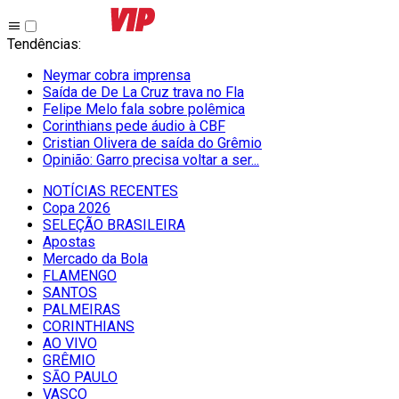
Tendências
:
Neymar cobra imprensa
Saída de De La Cruz trava no Fla
Felipe Melo fala sobre polêmica
Corinthians pede áudio à CBF
Cristian Olivera de saída do Grêmio
Opinião: Garro precisa voltar a ser...
NOTÍCIAS RECENTES
Copa 2026
SELEÇÃO BRASILEIRA
Apostas
Mercado da Bola
FLAMENGO
SANTOS
PALMEIRAS
CORINTHIANS
AO VIVO
GRÊMIO
SĀO PAULO
VASCO