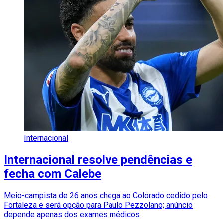
Internacional
Internacional resolve pendências e
fecha com Calebe
Meio-campista de 26 anos chega ao Colorado cedido pelo
Fortaleza e será opção para Paulo Pezzolano; anúncio
depende apenas dos exames médicos