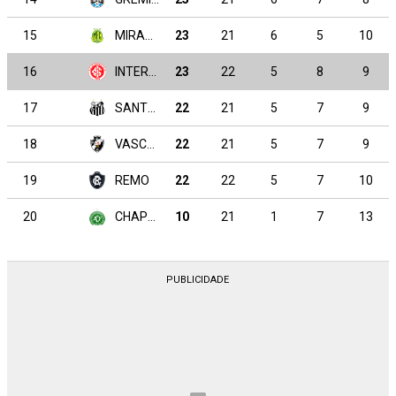
15
MIRASSOL
23
21
6
5
10
16
INTERNACIONAL
23
22
5
8
9
17
SANTOS
22
21
5
7
9
18
VASCO DA GAMA
22
21
5
7
9
19
REMO
22
22
5
7
10
20
CHAPECOENSE
10
21
1
7
13