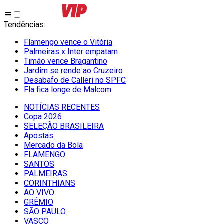
Tendências
:
Flamengo vence o Vitória
Palmeiras x Inter empatam
Timão vence Bragantino
Jardim se rende ao Cruzeiro
Desabafo de Calleri no SPFC
Fla fica longe de Malcom
NOTÍCIAS RECENTES
Copa 2026
SELEÇÃO BRASILEIRA
Apostas
Mercado da Bola
FLAMENGO
SANTOS
PALMEIRAS
CORINTHIANS
AO VIVO
GRÊMIO
SĀO PAULO
VASCO