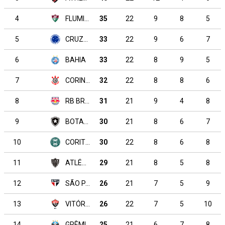
4
FLUMINENSE
35
22
9
8
5
5
CRUZEIRO
33
22
9
6
7
6
BAHIA
33
22
8
9
5
7
CORINTHIANS
32
22
8
8
6
8
RB BRAGANTINO
31
21
9
4
8
9
BOTAFOGO
30
21
8
6
7
10
CORITIBA
30
22
8
6
8
11
ATLÉTICO MINEIRO
29
21
8
5
8
12
SÃO PAULO
26
21
7
5
9
13
VITÓRIA
26
22
7
5
10
14
GRÊMIO
25
21
6
7
8