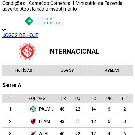
Condições | Conteúdo Comercial | Ministério da Fazenda
adverte: Aposta não é investimento.
JOGOS DE HOJE
INTERNACIONAL
NOTÍCIAS
JOGOS
TABELAS
Serie A
P
EQUIPES
PTS
PJ
PG
PE
PP
1
PALMEIRAS
48
22
14
6
2
2
FLAMENGO
42
21
12
6
3
3
ATHLETICO PARANAENSE
40
22
12
4
6