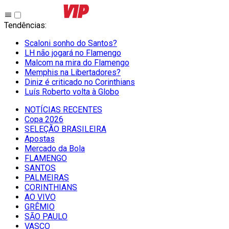
Tendências
:
Scaloni sonho do Santos?
LH não jogará no Flamengo
Malcom na mira do Flamengo
Memphis na Libertadores?
Diniz é criticado no Corinthians
Luís Roberto volta à Globo
NOTÍCIAS RECENTES
Copa 2026
SELEÇÃO BRASILEIRA
Apostas
Mercado da Bola
FLAMENGO
SANTOS
PALMEIRAS
CORINTHIANS
AO VIVO
GRÊMIO
SĀO PAULO
VASCO