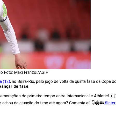
io Foto: Maxi Franzoi/AGIF
a (12)
, no Beira-Rio, pelo jogo de volta da quinta fase da Copa do
vançar de fase
.
rações do primeiro tempo entre Internacional e Athletic! 🇦🇹
e achou da atuação do time até agora? Comenta aí! 👇🏟️🏜️
#Inter