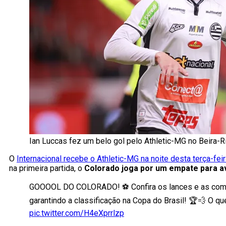
Ian Luccas fez um belo gol pelo Athletic-MG no Beira-R
O
Internacional recebe o Athletic-MG na noite desta terça-feir
na primeira partida, o
Colorado joga por um empate para a
GOOOOL DO COLORADO! ⚽️ Confira os lances e as comemo
garantindo a classificação na Copa do Brasil! 🏆💨 O qu
pic.twitter.com/H4eXprrlzp