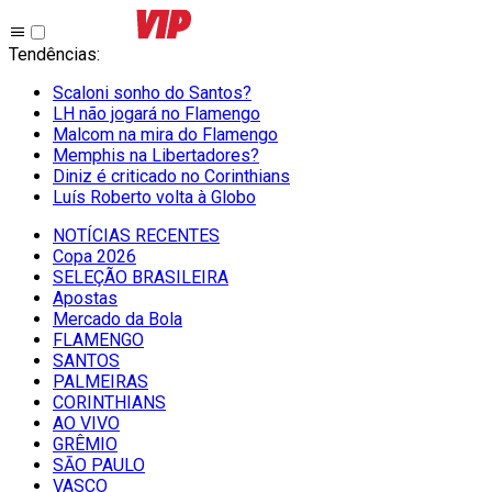
Tendências
:
Scaloni sonho do Santos?
LH não jogará no Flamengo
Malcom na mira do Flamengo
Memphis na Libertadores?
Diniz é criticado no Corinthians
Luís Roberto volta à Globo
NOTÍCIAS RECENTES
Copa 2026
SELEÇÃO BRASILEIRA
Apostas
Mercado da Bola
FLAMENGO
SANTOS
PALMEIRAS
CORINTHIANS
AO VIVO
GRÊMIO
SĀO PAULO
VASCO