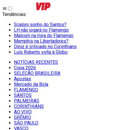
Tendências
:
Scaloni sonho do Santos?
LH não jogará no Flamengo
Malcom na mira do Flamengo
Memphis na Libertadores?
Diniz é criticado no Corinthians
Luís Roberto volta à Globo
NOTÍCIAS RECENTES
Copa 2026
SELEÇÃO BRASILEIRA
Apostas
Mercado da Bola
FLAMENGO
SANTOS
PALMEIRAS
CORINTHIANS
AO VIVO
GRÊMIO
SĀO PAULO
VASCO