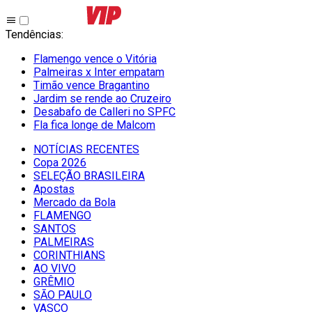
Tendências
:
Flamengo vence o Vitória
Palmeiras x Inter empatam
Timão vence Bragantino
Jardim se rende ao Cruzeiro
Desabafo de Calleri no SPFC
Fla fica longe de Malcom
NOTÍCIAS RECENTES
Copa 2026
SELEÇÃO BRASILEIRA
Apostas
Mercado da Bola
FLAMENGO
SANTOS
PALMEIRAS
CORINTHIANS
AO VIVO
GRÊMIO
SĀO PAULO
VASCO