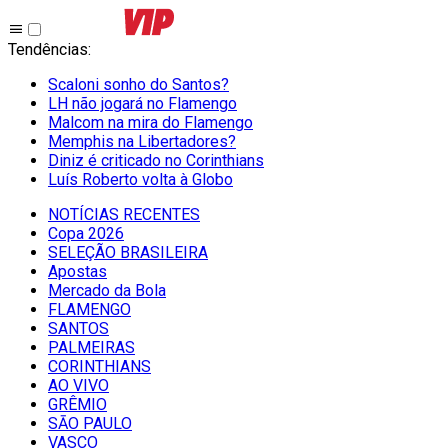
Tendências
:
Scaloni sonho do Santos?
LH não jogará no Flamengo
Malcom na mira do Flamengo
Memphis na Libertadores?
Diniz é criticado no Corinthians
Luís Roberto volta à Globo
NOTÍCIAS RECENTES
Copa 2026
SELEÇÃO BRASILEIRA
Apostas
Mercado da Bola
FLAMENGO
SANTOS
PALMEIRAS
CORINTHIANS
AO VIVO
GRÊMIO
SĀO PAULO
VASCO