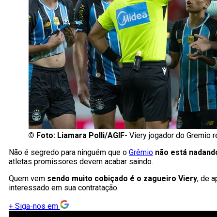
©
Foto: Liamara Polli/AGIF
- Viery jogador do Gremio r
Não é segredo para ninguém que o
Grêmio
não está nadand
atletas promissores devem acabar saindo.
Quem vem
sendo muito cobiçado
é o zagueiro
Viery
, de 
interessado em sua contratação.
+
Siga-nos em