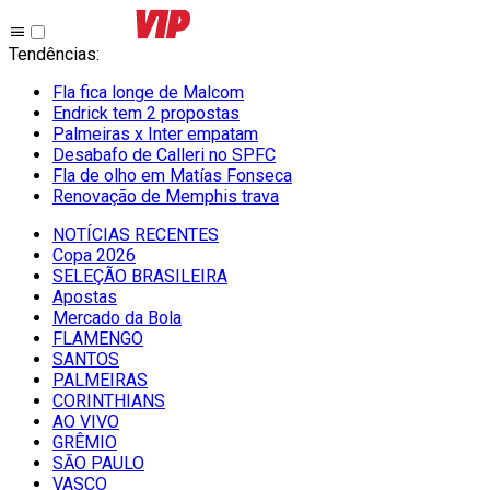
Tendências
:
Fla fica longe de Malcom
Endrick tem 2 propostas
Palmeiras x Inter empatam
Desabafo de Calleri no SPFC
Fla de olho em Matías Fonseca
Renovação de Memphis trava
NOTÍCIAS RECENTES
Copa 2026
SELEÇÃO BRASILEIRA
Apostas
Mercado da Bola
FLAMENGO
SANTOS
PALMEIRAS
CORINTHIANS
AO VIVO
GRÊMIO
SĀO PAULO
VASCO