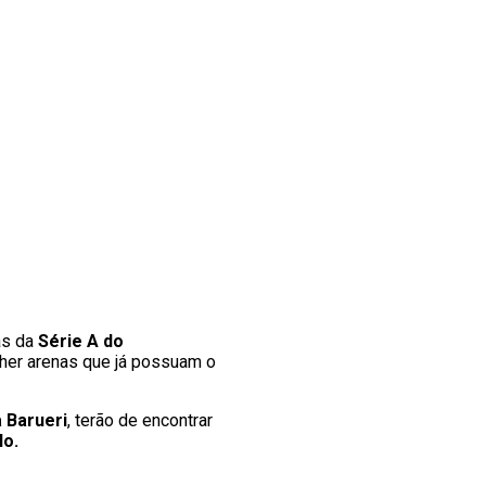
as da
Série A do
lher arenas que já possuam o
 Barueri
, terão de encontrar
lo.