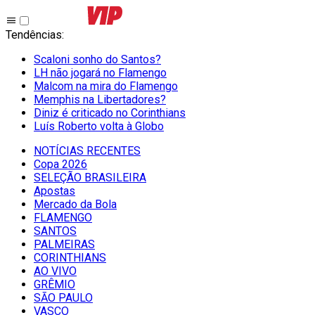
Tendências
:
Scaloni sonho do Santos?
LH não jogará no Flamengo
Malcom na mira do Flamengo
Memphis na Libertadores?
Diniz é criticado no Corinthians
Luís Roberto volta à Globo
NOTÍCIAS RECENTES
Copa 2026
SELEÇÃO BRASILEIRA
Apostas
Mercado da Bola
FLAMENGO
SANTOS
PALMEIRAS
CORINTHIANS
AO VIVO
GRÊMIO
SĀO PAULO
VASCO