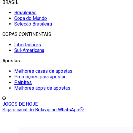
BRASIL
Brasileirão
Copa do Mundo
Seleção Brasileira
COPAS CONTINENTAIS
Libertadores
Sul-Americana
Apostas
Melhores casas de apostas
Promoções para apostar
Palpites
Melhores apps de apostas
JOGOS DE HOJE
Siga o canal do Bolavip no WhatsApp