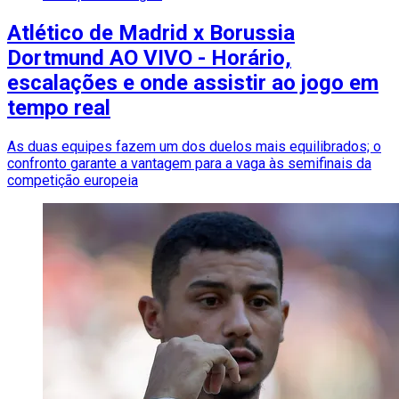
Atlético de Madrid x Borussia
Dortmund AO VIVO - Horário,
escalações e onde assistir ao jogo em
tempo real
As duas equipes fazem um dos duelos mais equilibrados; o
confronto garante a vantagem para a vaga às semifinais da
competição europeia