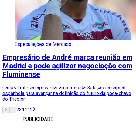
Especulações de Mercado
Empresário de André marca reunião em
Madrid e pode agilizar negociação com
Fluminense
Carlos Leite vai aproveitar amistoso da Seleção na capital
espanhola para avançar na definição do futuro da peça-chave
do Tricolor
2
3
11
12
1
PUBLICIDADE