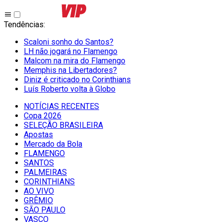
Tendências
:
Scaloni sonho do Santos?
LH não jogará no Flamengo
Malcom na mira do Flamengo
Memphis na Libertadores?
Diniz é criticado no Corinthians
Luís Roberto volta à Globo
NOTÍCIAS RECENTES
Copa 2026
SELEÇÃO BRASILEIRA
Apostas
Mercado da Bola
FLAMENGO
SANTOS
PALMEIRAS
CORINTHIANS
AO VIVO
GRÊMIO
SĀO PAULO
VASCO