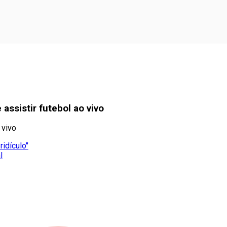
assistir futebol ao vivo
 vivo
idículo"
l