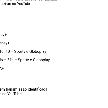
lmeiras no YouTube
ney+
isney+
16h10 – Sportv e Globoplay
o – 21h – Sportv e Globoplay
FA+
Sem transmissão identificada
as no YouTube