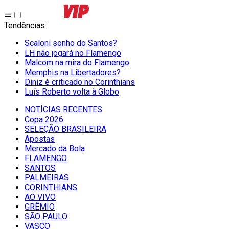
Tendências
:
Scaloni sonho do Santos?
LH não jogará no Flamengo
Malcom na mira do Flamengo
Memphis na Libertadores?
Diniz é criticado no Corinthians
Luís Roberto volta à Globo
NOTÍCIAS RECENTES
Copa 2026
SELEÇÃO BRASILEIRA
Apostas
Mercado da Bola
FLAMENGO
SANTOS
PALMEIRAS
CORINTHIANS
AO VIVO
GRÊMIO
SĀO PAULO
VASCO