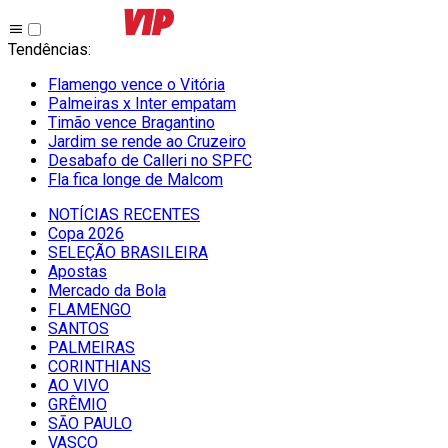
Tendências
:
Flamengo vence o Vitória
Palmeiras x Inter empatam
Timão vence Bragantino
Jardim se rende ao Cruzeiro
Desabafo de Calleri no SPFC
Fla fica longe de Malcom
NOTÍCIAS RECENTES
Copa 2026
SELEÇÃO BRASILEIRA
Apostas
Mercado da Bola
FLAMENGO
SANTOS
PALMEIRAS
CORINTHIANS
AO VIVO
GRÊMIO
SĀO PAULO
VASCO