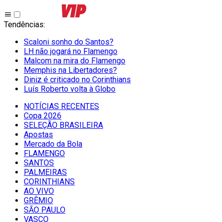
Tendências
:
Scaloni sonho do Santos?
LH não jogará no Flamengo
Malcom na mira do Flamengo
Memphis na Libertadores?
Diniz é criticado no Corinthians
Luís Roberto volta à Globo
NOTÍCIAS RECENTES
Copa 2026
SELEÇÃO BRASILEIRA
Apostas
Mercado da Bola
FLAMENGO
SANTOS
PALMEIRAS
CORINTHIANS
AO VIVO
GRÊMIO
SĀO PAULO
VASCO