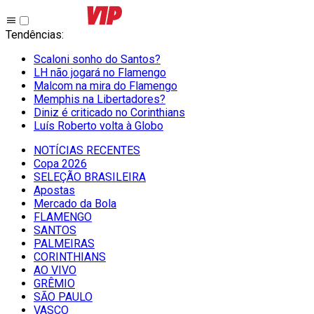
Tendências
:
Scaloni sonho do Santos?
LH não jogará no Flamengo
Malcom na mira do Flamengo
Memphis na Libertadores?
Diniz é criticado no Corinthians
Luís Roberto volta à Globo
NOTÍCIAS RECENTES
Copa 2026
SELEÇÃO BRASILEIRA
Apostas
Mercado da Bola
FLAMENGO
SANTOS
PALMEIRAS
CORINTHIANS
AO VIVO
GRÊMIO
SĀO PAULO
VASCO