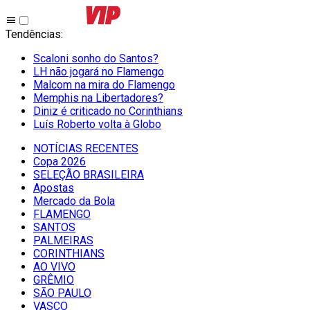
Tendências
:
Scaloni sonho do Santos?
LH não jogará no Flamengo
Malcom na mira do Flamengo
Memphis na Libertadores?
Diniz é criticado no Corinthians
Luís Roberto volta à Globo
NOTÍCIAS RECENTES
Copa 2026
SELEÇÃO BRASILEIRA
Apostas
Mercado da Bola
FLAMENGO
SANTOS
PALMEIRAS
CORINTHIANS
AO VIVO
GRÊMIO
SĀO PAULO
VASCO