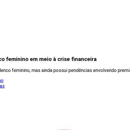
co feminino em meio à crise financeira
elenco feminino, mas ainda possui pendências envolvendo prem
no
ras