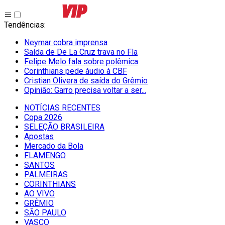
Tendências
:
Neymar cobra imprensa
Saída de De La Cruz trava no Fla
Felipe Melo fala sobre polêmica
Corinthians pede áudio à CBF
Cristian Olivera de saída do Grêmio
Opinião: Garro precisa voltar a ser...
NOTÍCIAS RECENTES
Copa 2026
SELEÇÃO BRASILEIRA
Apostas
Mercado da Bola
FLAMENGO
SANTOS
PALMEIRAS
CORINTHIANS
AO VIVO
GRÊMIO
SĀO PAULO
VASCO