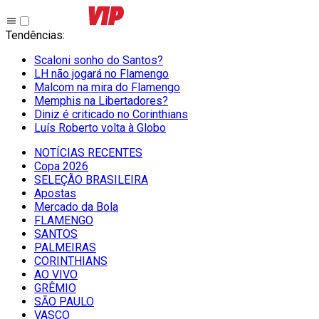
Tendências
:
Scaloni sonho do Santos?
LH não jogará no Flamengo
Malcom na mira do Flamengo
Memphis na Libertadores?
Diniz é criticado no Corinthians
Luís Roberto volta à Globo
NOTÍCIAS RECENTES
Copa 2026
SELEÇÃO BRASILEIRA
Apostas
Mercado da Bola
FLAMENGO
SANTOS
PALMEIRAS
CORINTHIANS
AO VIVO
GRÊMIO
SĀO PAULO
VASCO