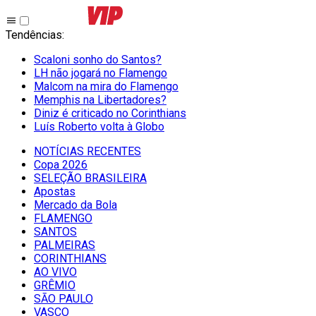
Tendências
:
Scaloni sonho do Santos?
LH não jogará no Flamengo
Malcom na mira do Flamengo
Memphis na Libertadores?
Diniz é criticado no Corinthians
Luís Roberto volta à Globo
NOTÍCIAS RECENTES
Copa 2026
SELEÇÃO BRASILEIRA
Apostas
Mercado da Bola
FLAMENGO
SANTOS
PALMEIRAS
CORINTHIANS
AO VIVO
GRÊMIO
SĀO PAULO
VASCO