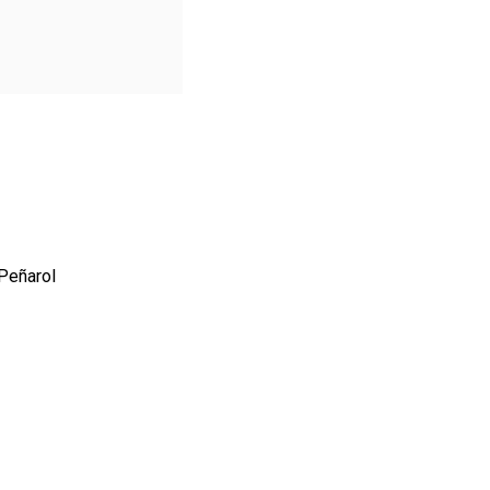
 Peñarol