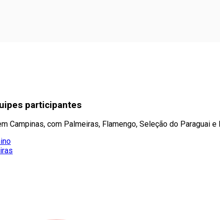
quipes participantes
, em Campinas, com Palmeiras, Flamengo, Seleção do Paraguai e
nino
iras