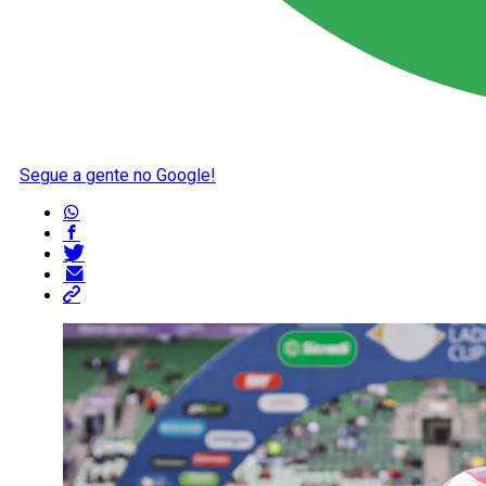
Segue a gente no Google!