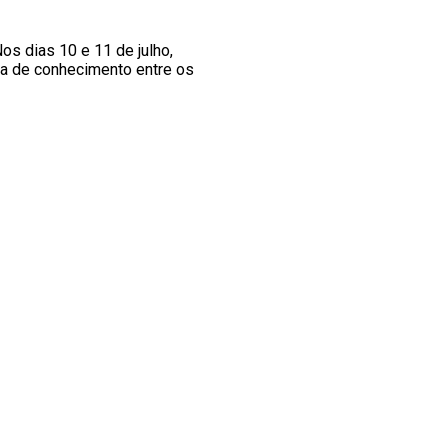
os dias 10 e 11 de julho,
oca de conhecimento entre os