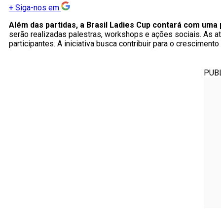
+
Siga-nos em
Além das partidas, a Brasil Ladies Cup contará com um
serão realizadas palestras, workshops e ações sociais. As at
participantes. A iniciativa busca contribuir para o cresciment
PUB