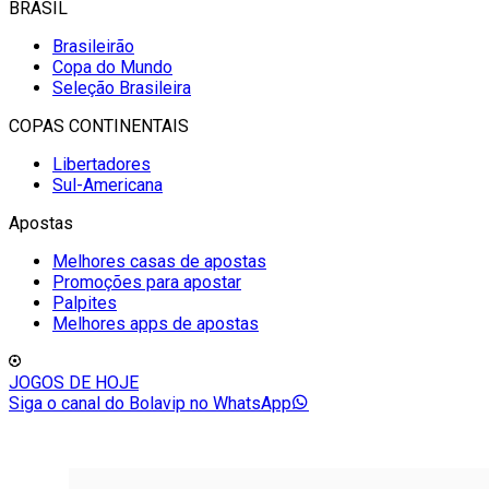
BRASIL
Brasileirão
Copa do Mundo
Seleção Brasileira
COPAS CONTINENTAIS
Libertadores
Sul-Americana
Apostas
Melhores casas de apostas
Promoções para apostar
Palpites
Melhores apps de apostas
JOGOS DE HOJE
Siga o canal do Bolavip no WhatsApp