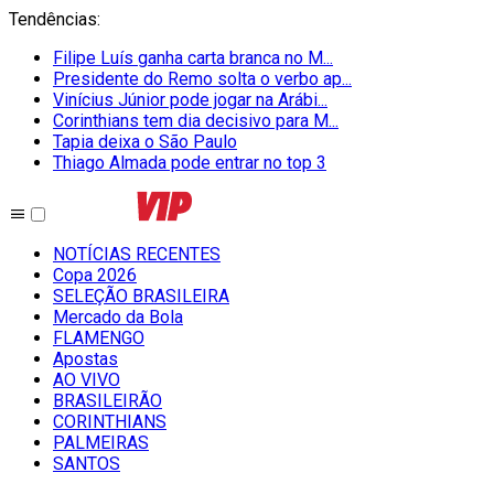
Tendências
:
Filipe Luís ganha carta branca no M...
Presidente do Remo solta o verbo ap...
Vinícius Júnior pode jogar na Arábi...
Corinthians tem dia decisivo para M...
Tapia deixa o São Paulo
Thiago Almada pode entrar no top 3
NOTÍCIAS RECENTES
Copa 2026
SELEÇÃO BRASILEIRA
Mercado da Bola
FLAMENGO
Apostas
AO VIVO
BRASILEIRÃO
CORINTHIANS
PALMEIRAS
SANTOS