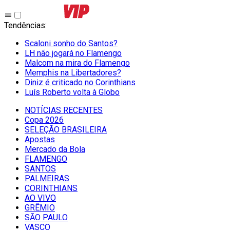
Tendências
:
Scaloni sonho do Santos?
LH não jogará no Flamengo
Malcom na mira do Flamengo
Memphis na Libertadores?
Diniz é criticado no Corinthians
Luís Roberto volta à Globo
NOTÍCIAS RECENTES
Copa 2026
SELEÇÃO BRASILEIRA
Apostas
Mercado da Bola
FLAMENGO
SANTOS
PALMEIRAS
CORINTHIANS
AO VIVO
GRÊMIO
SĀO PAULO
VASCO