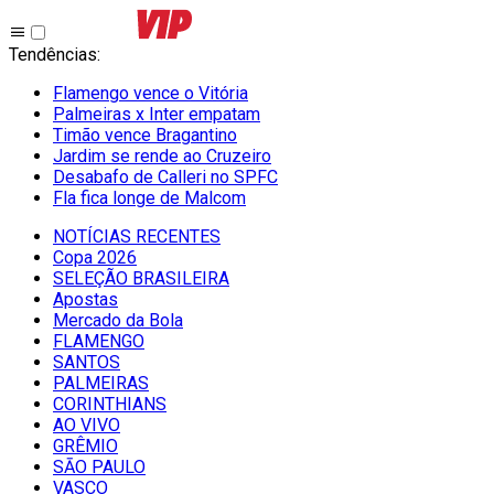
Tendências
:
Flamengo vence o Vitória
Palmeiras x Inter empatam
Timão vence Bragantino
Jardim se rende ao Cruzeiro
Desabafo de Calleri no SPFC
Fla fica longe de Malcom
NOTÍCIAS RECENTES
Copa 2026
SELEÇÃO BRASILEIRA
Apostas
Mercado da Bola
FLAMENGO
SANTOS
PALMEIRAS
CORINTHIANS
AO VIVO
GRÊMIO
SĀO PAULO
VASCO